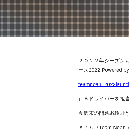
２０２２年シーズンも
ーズ2022 Powered
teamnoah_2022launc
↑↑Ｂドライバーを担当
今週末の開幕戦鈴鹿
＃７５『Team Noa