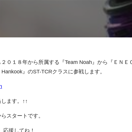
２０１８年から所属する『Team Noah』から『ＥＮＥ
 by Hankook』のST-TCRクラスに参戦します。
h
します。↑↑
からスタートです。
h 』応援してね！